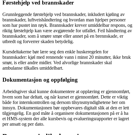
Førstehjelp ved brannskader
Grunnleggende førstehjelp ved brannskader, inkludert kjøling av
brannskader, luftveishåndtering og hvordan man hjelper personer
som har pustet inn røyk. Brannskader krever umiddelbar respons, og
riktig førstehjelp kan være avgjørende for utfallet. Feil håndtering av
brannskader, som å smøre smør eller annet på en brennskade, er
utbredt og forverrer skaden betydelig.
Kursdeltakerne bør lære seg den enkle huskeregelen for
brannskader: kjøl med rennende vann i minst 20 minutter, ikke bruk
smør, is eller andre midler. Ved alvorlige brannskader skal
ambulanse tilkalles umiddelbart.
Dokumentasjon og oppfølging
Arbeidsgiver skal kunne dokumentere at opplæring er gjennomført,
hvem som har deltatt, og når kurset er gjennomført. Dette er viktig
både for internkontrollen og dersom tilsynsmyndighetene ber om
innsyn. Dokumentasjonen bør oppbevares digitalt slik at den er lett
tilgjengelig. En god måte å organisere dokumentasjonen på er å ha
et HMS-system der alle kursbevis og evalueringsrapporter er lagret
per ansatt og per dato.