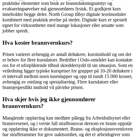
praktiske elementer som bruk av brannslukningsutstyr og
evakueringsøvelser må gjennomføres fysisk. Et godkjent kurs
inneholder begge deler. North Group tilbyr digitale teorimoduler
kombinert med praktisk øvelse på stedet. Digitale kurs er spesielt
egnet for virksomheter med mange lokasjoner eller ansatte som
jobber spredt.
Hva koster brannvernkurs?
Prisen varierer avhengig av antall deltakere, kursinnhold og om det
er behov for flere kursdatoer. Bedrifter i Oslo-området kan kontakte
oss for et uforpliktende tilbud skreddersydd til sin situasjon. Som en
veiledning ligger typiske kurspriser for grupper på 10-20 deltakere i
et intervall mellom noen tusenlapper og opp til rundt 15 000 kroner,
avhengig av omfang og spesialisering. Flere kursdatoer eller
bransjespesifikt innhold vil påvirke prisen.
Hva skjer hvis jeg ikke gjennomfører
brannvernkurs?
Manglende opplæring kan medføre pålegg fra Arbeidstilsynet eller
brannvesenet, og i verste fall straffeansvar dersom en brann oppstår
og opplæring ikke er dokumentert. Brann- og eksplosjonsvernloven
har strafferammer for grov uaktsomhet, og det er arbeidsgiver som