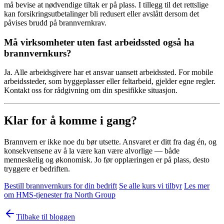
må bevise at nødvendige tiltak er på plass. I tillegg til det rettslige
kan forsikringsutbetalinger bli redusert eller avslått dersom det
påvises brudd på brannvernkrav.
Må virksomheter uten fast arbeidssted også ha
brannvernkurs?
Ja. Alle arbeidsgivere har et ansvar uansett arbeidssted. For mobile
arbeidssteder, som byggeplasser eller feltarbeid, gjelder egne regler.
Kontakt oss for rådgivning om din spesifikke situasjon.
Klar for å komme i gang?
Brannvern er ikke noe du bør utsette. Ansvaret er ditt fra dag én, og
konsekvensene av å la være kan være alvorlige — både
menneskelig og økonomisk. Jo før opplæringen er på plass, desto
tryggere er bedriften.
Bestill brannvernkurs for din bedrift
Se alle kurs vi tilbyr
Les mer
om HMS-tjenester fra North Group
Tilbake til bloggen