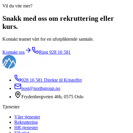
Vil du vite mer?
Snakk med oss om rekruttering eller
kurs.
Kontakt teamet vårt for en uforpliktende samtale.
Kontakt oss
Ring
928 16 581
928 16 581
Direkte til Kristoffer
post@northgroup.no
Frydenbergveien 46b
,
0575
Oslo
Tjenester
Våre tjenester
Rekruttering
HR-tjenester
Vikariat