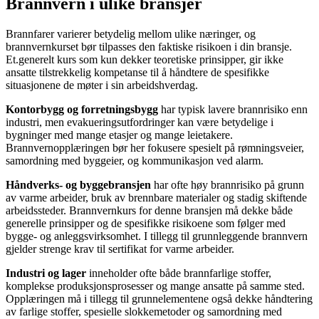
Brannvern i ulike bransjer
Brannfarer varierer betydelig mellom ulike næringer, og
brannvernkurset bør tilpasses den faktiske risikoen i din bransje.
Et.generelt kurs som kun dekker teoretiske prinsipper, gir ikke
ansatte tilstrekkelig kompetanse til å håndtere de spesifikke
situasjonene de møter i sin arbeidshverdag.
Kontorbygg og forretningsbygg
har typisk lavere brannrisiko enn
industri, men evakueringsutfordringer kan være betydelige i
bygninger med mange etasjer og mange leietakere.
Brannvernopplæringen bør her fokusere spesielt på rømningsveier,
samordning med byggeier, og kommunikasjon ved alarm.
Håndverks- og byggebransjen
har ofte høy brannrisiko på grunn
av varme arbeider, bruk av brennbare materialer og stadig skiftende
arbeidssteder. Brannvernkurs for denne bransjen må dekke både
generelle prinsipper og de spesifikke risikoene som følger med
bygge- og anleggsvirksomhet. I tillegg til grunnleggende brannvern
gjelder strenge krav til sertifikat for varme arbeider.
Industri og lager
inneholder ofte både brannfarlige stoffer,
komplekse produksjonsprosesser og mange ansatte på samme sted.
Opplæringen må i tillegg til grunnelementene også dekke håndtering
av farlige stoffer, spesielle slokkemetoder og samordning med