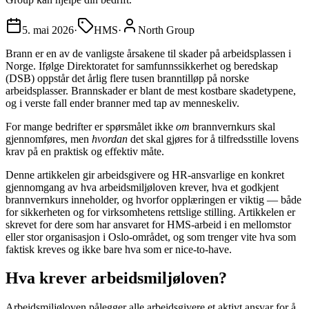
5. mai 2026
·
HMS
·
North Group
Brann er en av de vanligste årsakene til skader på arbeidsplassen i
Norge. Ifølge Direktoratet for samfunnssikkerhet og beredskap
(DSB) oppstår det årlig flere tusen branntilløp på norske
arbeidsplasser. Brannskader er blant de mest kostbare skadetypene,
og i verste fall ender branner med tap av menneskeliv.
For mange bedrifter er spørsmålet ikke
om
brannvernkurs skal
gjennomføres, men
hvordan
det skal gjøres for å tilfredsstille lovens
krav på en praktisk og effektiv måte.
Denne artikkelen gir arbeidsgivere og HR-ansvarlige en konkret
gjennomgang av hva arbeidsmiljøloven krever, hva et godkjent
brannvernkurs inneholder, og hvorfor opplæringen er viktig — både
for sikkerheten og for virksomhetens rettslige stilling. Artikkelen er
skrevet for dere som har ansvaret for HMS-arbeid i en mellomstor
eller stor organisasjon i Oslo-området, og som trenger vite hva som
faktisk kreves og ikke bare hva som er nice-to-have.
Hva krever arbeidsmiljøloven?
Arbeidsmiljøloven pålegger alle arbeidsgivere et aktivt ansvar for å