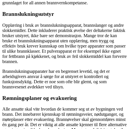
grunnlaget for all annen brannvernkompetanse.
Brannslukningsutstyr
Opplæring i bruk av brannslukningsapparat, brannslanger og andre
slokkemidler. Dette inkluderer praktisk øvelse der deltakerne faktisk
bruker utstyret, ikke bare ser demonstrasjon. Mange tror de kan
bruke et brannslukningsapparat uten opplæring, men trygg og
effektiv bruk krever kunnskap om hvilke typer apparater som passer
til ulike brannklasser. Et pulverapparat er for eksempel ikke egnet
for fettbrann på kjøkkenet, og bruk av feil slokkemiddel kan forverre
brannen.
Brannslukningsapparater har en begrenset levetid, og det er
arbeidsgivers ansvar å sørge for at utstyret er kontrollert og
funksjonsdyktig. Dette er noe som ofte blir glemt, og som
brannvesenet avdekker ved tilsyn.
Rømningsplaner og evakuering
Alle ansatte skal vite hvordan de kommer seg ut av bygningen ved
brann. Det innebærer kjennskap til rømningsveier, nødutganger, og
møteplasser etter evakuering. Brannøvelser skal gjennomføres minst
én gang per år. Det er viktig at alle ansatte kjenner til flere alternative