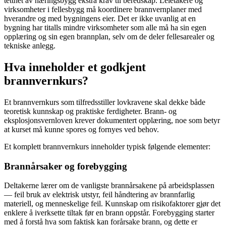
tetthet av næringsbygg ekstra krav til beredskap. Leietakere og
virksomheter i fellesbygg må koordinere brannvernplaner med
hverandre og med bygningens eier. Det er ikke uvanlig at en
bygning har titalls mindre virksomheter som alle må ha sin egen
opplæring og sin egen brannplan, selv om de deler fellesarealer og
tekniske anlegg.
Hva inneholder et godkjent
brannvernkurs?
Et brannvernkurs som tilfredsstiller lovkravene skal dekke både
teoretisk kunnskap og praktiske ferdigheter. Brann- og
eksplosjonsvernloven krever dokumentert opplæring, noe som betyr
at kurset må kunne spores og fornyes ved behov.
Et komplett brannvernkurs inneholder typisk følgende elementer:
Brannårsaker og forebygging
Deltakerne lærer om de vanligste brannårsakene på arbeidsplassen
— feil bruk av elektrisk utstyr, feil håndtering av brannfarlig
materiell, og menneskelige feil. Kunnskap om risikofaktorer gjør det
enklere å iverksette tiltak før en brann oppstår. Forebygging starter
med å forstå hva som faktisk kan forårsake brann, og dette er