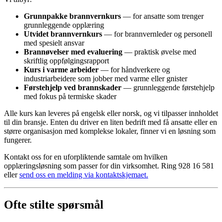
Grunnpakke brannvernkurs
— for ansatte som trenger
grunnleggende opplæring
Utvidet brannvernkurs
— for brannvernleder og personell
med spesielt ansvar
Brannøvelser med evaluering
— praktisk øvelse med
skriftlig oppfølgingsrapport
Kurs i varme arbeider
— for håndverkere og
industriarbeidere som jobber med varme eller gnister
Førstehjelp ved brannskader
— grunnleggende førstehjelp
med fokus på termiske skader
Alle kurs kan leveres på engelsk eller norsk, og vi tilpasser innholdet
til din bransje. Enten du driver en liten bedrift med få ansatte eller en
større organisasjon med komplekse lokaler, finner vi en løsning som
fungerer.
Kontakt oss for en uforpliktende samtale om hvilken
opplæringsløsning som passer for din virksomhet. Ring 928 16 581
eller
send oss en melding via kontaktskjemaet.
Ofte stilte spørsmål