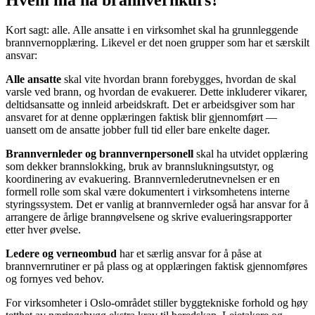
Hvem må ha brannvernkurs?
Kort sagt: alle. Alle ansatte i en virksomhet skal ha grunnleggende
brannvernopplæring. Likevel er det noen grupper som har et særskilt
ansvar:
Alle ansatte
skal vite hvordan brann forebygges, hvordan de skal
varsle ved brann, og hvordan de evakuerer. Dette inkluderer vikarer,
deltidsansatte og innleid arbeidskraft. Det er arbeidsgiver som har
ansvaret for at denne opplæringen faktisk blir gjennomført —
uansett om de ansatte jobber full tid eller bare enkelte dager.
Brannvernleder og brannvernpersonell
skal ha utvidet opplæring
som dekker brannslokking, bruk av brannslukningsutstyr, og
koordinering av evakuering. Brannvernlederutnevnelsen er en
formell rolle som skal være dokumentert i virksomhetens interne
styringssystem. Det er vanlig at brannvernleder også har ansvar for å
arrangere de årlige brannøvelsene og skrive evalueringsrapporter
etter hver øvelse.
Ledere og verneombud
har et særlig ansvar for å påse at
brannvernrutiner er på plass og at opplæringen faktisk gjennomføres
og fornyes ved behov.
For virksomheter i Oslo-området stiller byggtekniske forhold og høy