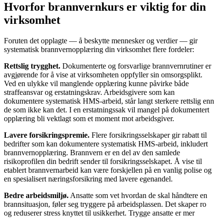
Hvorfor brannvernkurs er viktig for din
virksomhet
Foruten det opplagte — å beskytte mennesker og verdier — gir
systematisk brannvernopplæring din virksomhet flere fordeler:
Rettslig trygghet.
Dokumenterte og forsvarlige brannvernrutiner er
avgjørende for å vise at virksomheten oppfyller sin omsorgsplikt.
Ved en ulykke vil manglende opplæring kunne påvirke både
straffeansvar og erstatningskrav. Arbeidsgivere som kan
dokumentere systematisk HMS-arbeid, står langt sterkere rettslig enn
de som ikke kan det. I en erstatningssak vil mangel på dokumentert
opplæring bli vektlagt som et moment mot arbeidsgiver.
Lavere forsikringspremie.
Flere forsikringsselskaper gir rabatt til
bedrifter som kan dokumentere systematisk HMS-arbeid, inkludert
brannvernopplæring. Brannvern er en del av den samlede
risikoprofilen din bedrift sender til forsikringsselskapet. Å vise til
etablert brannvernarbeid kan være forskjellen på en vanlig polise og
en spesialisert næringsforsikring med lavere egenandel.
Bedre arbeidsmiljø.
Ansatte som vet hvordan de skal håndtere en
brannsituasjon, føler seg tryggere på arbeidsplassen. Det skaper ro
og reduserer stress knyttet til usikkerhet. Trygge ansatte er mer