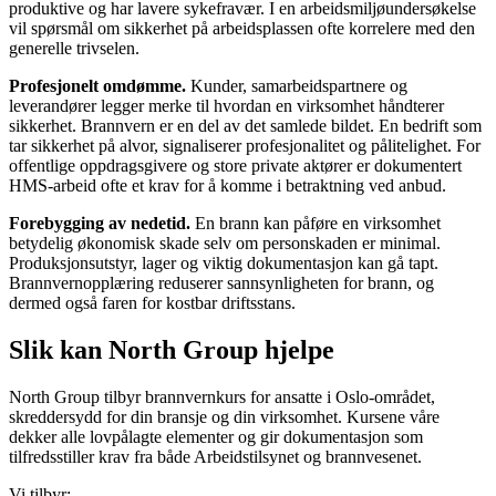
produktive og har lavere sykefravær. I en arbeidsmiljøundersøkelse
vil spørsmål om sikkerhet på arbeidsplassen ofte korrelere med den
generelle trivselen.
Profesjonelt omdømme.
Kunder, samarbeidspartnere og
leverandører legger merke til hvordan en virksomhet håndterer
sikkerhet. Brannvern er en del av det samlede bildet. En bedrift som
tar sikkerhet på alvor, signaliserer profesjonalitet og pålitelighet. For
offentlige oppdragsgivere og store private aktører er dokumentert
HMS-arbeid ofte et krav for å komme i betraktning ved anbud.
Forebygging av nedetid.
En brann kan påføre en virksomhet
betydelig økonomisk skade selv om personskaden er minimal.
Produksjonsutstyr, lager og viktig dokumentasjon kan gå tapt.
Brannvernopplæring reduserer sannsynligheten for brann, og
dermed også faren for kostbar driftsstans.
Slik kan North Group hjelpe
North Group tilbyr brannvernkurs for ansatte i Oslo-området,
skreddersydd for din bransje og din virksomhet. Kursene våre
dekker alle lovpålagte elementer og gir dokumentasjon som
tilfredsstiller krav fra både Arbeidstilsynet og brannvesenet.
Vi tilbyr: