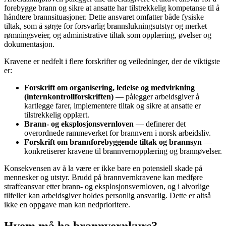
forebygge brann og sikre at ansatte har tilstrekkelig kompetanse til å
håndtere brannsituasjoner. Dette ansvaret omfatter både fysiske
tiltak, som å sørge for forsvarlig brannslukningsutstyr og merket
rømningsveier, og administrative tiltak som opplæring, øvelser og
dokumentasjon.
Kravene er nedfelt i flere forskrifter og veiledninger, der de viktigste
er:
Forskrift om organisering, ledelse og medvirkning
(internkontrollforskriften)
— pålegger arbeidsgiver å
kartlegge farer, implementere tiltak og sikre at ansatte er
tilstrekkelig opplært.
Brann- og eksplosjonsvernloven
— definerer det
overordnede rammeverket for brannvern i norsk arbeidsliv.
Forskrift om brannforebyggende tiltak og brannsyn
—
konkretiserer kravene til brannvernopplæring og brannøvelser.
Konsekvensen av å la være er ikke bare en potensiell skade på
mennesker og utstyr. Brudd på brannvernkravene kan medføre
straffeansvar etter brann- og eksplosjonsvernloven, og i alvorlige
tilfeller kan arbeidsgiver holdes personlig ansvarlig. Dette er altså
ikke en oppgave man kan nedprioritere.