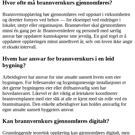
Hvor ofte må brannvernkurs gjennomføres?
Brannvernopplæring bør gjennomføres ved oppstart i virksomheten
og deretter fornyes ved behov — for eksempel ved endringer i
lokaler, utstyr eller organisasjon. Brannøvelser skal gjennomføres
minst én gang per år. Brannvernledere og personell med særlig
ansvar bør oppdatere kunnskapene sine jevnlig. En god regel er å
oppdatere opplæringen minst annethvert år, selv om loven ikke angir
et eksakt intervall.
Hvem har ansvar for brannvernkurs i en leid
bygning?
Arbeidsgiver har ansvar for sine ansatte uansett hvem som eier
bygningen. For fellesarealer og bygningsmessige installasjoner er
det gjerne bygningens eier eller driftsansvarlig som har
hovedansvaret. Likevel er det viktig at leietakere koordinerer
brannvernplanen med eier slik at alle er kjent med sin rolle ved en
brannsituasjon. Den enkelte arbeidsgiver kan holdes ansvarlig for
egne ansatte uansett byggeiers ansvar.
Kan brannvernkurs gjennomføres digitalt?
Grunnleggende teoretisk opplæring kan gjennomføres digitalt, men