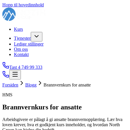
Hopp til hovedinnhold
Kurs
Tjenester
Ledige stillinger
Om oss
Kontakt
Tast 4
749 99 333
Forsiden
Blogg
Brannvernkurs for ansatte
HMS
Brannvernkurs for ansatte
Arbeidsgivere er pålagt å gi ansatte brannvernopplæring. Lær hva
loven krever, hva et godkjent kurs inneholder, og hvordan North
Group kan hjelpe din bedrift.