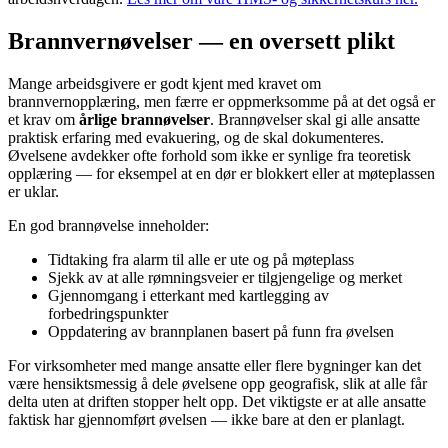
Brannvernøvelser — en oversett plikt
Mange arbeidsgivere er godt kjent med kravet om
brannvernopplæring, men færre er oppmerksomme på at det også er
et krav om
årlige brannøvelser
. Brannøvelser skal gi alle ansatte
praktisk erfaring med evakuering, og de skal dokumenteres.
Øvelsene avdekker ofte forhold som ikke er synlige fra teoretisk
opplæring — for eksempel at en dør er blokkert eller at møteplassen
er uklar.
En god brannøvelse inneholder:
Tidtaking fra alarm til alle er ute og på møteplass
Sjekk av at alle rømningsveier er tilgjengelige og merket
Gjennomgang i etterkant med kartlegging av
forbedringspunkter
Oppdatering av brannplanen basert på funn fra øvelsen
For virksomheter med mange ansatte eller flere bygninger kan det
være hensiktsmessig å dele øvelsene opp geografisk, slik at alle får
delta uten at driften stopper helt opp. Det viktigste er at alle ansatte
faktisk har gjennomført øvelsen — ikke bare at den er planlagt.