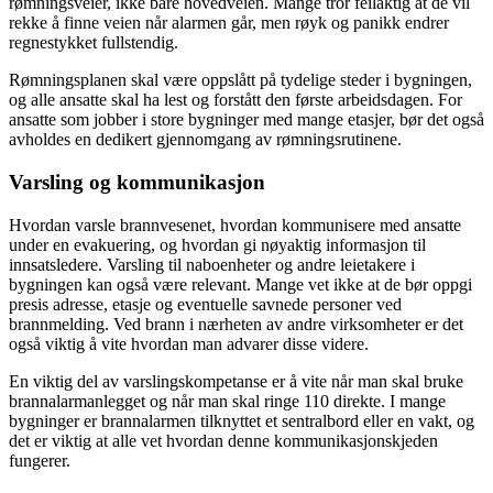
rømningsveier, ikke bare hovedveien. Mange tror feilaktig at de vil
rekke å finne veien når alarmen går, men røyk og panikk endrer
regnestykket fullstendig.
Rømningsplanen skal være oppslått på tydelige steder i bygningen,
og alle ansatte skal ha lest og forstått den første arbeidsdagen. For
ansatte som jobber i store bygninger med mange etasjer, bør det også
avholdes en dedikert gjennomgang av rømningsrutinene.
Varsling og kommunikasjon
Hvordan varsle brannvesenet, hvordan kommunisere med ansatte
under en evakuering, og hvordan gi nøyaktig informasjon til
innsatsledere. Varsling til naboenheter og andre leietakere i
bygningen kan også være relevant. Mange vet ikke at de bør oppgi
presis adresse, etasje og eventuelle savnede personer ved
brannmelding. Ved brann i nærheten av andre virksomheter er det
også viktig å vite hvordan man advarer disse videre.
En viktig del av varslingskompetanse er å vite når man skal bruke
brannalarmanlegget og når man skal ringe 110 direkte. I mange
bygninger er brannalarmen tilknyttet et sentralbord eller en vakt, og
det er viktig at alle vet hvordan denne kommunikasjonskjeden
fungerer.