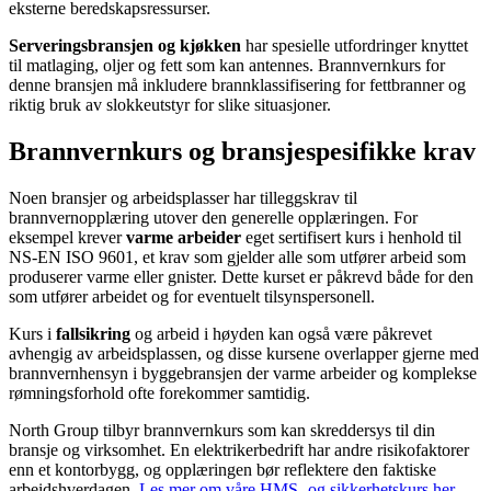
eksterne beredskapsressurser.
Serveringsbransjen og kjøkken
har spesielle utfordringer knyttet
til matlaging, oljer og fett som kan antennes. Brannvernkurs for
denne bransjen må inkludere brannklassifisering for fettbranner og
riktig bruk av slokkeutstyr for slike situasjoner.
Brannvernkurs og bransjespesifikke krav
Noen bransjer og arbeidsplasser har tilleggskrav til
brannvernopplæring utover den generelle opplæringen. For
eksempel krever
varme arbeider
eget sertifisert kurs i henhold til
NS-EN ISO 9601, et krav som gjelder alle som utfører arbeid som
produserer varme eller gnister. Dette kurset er påkrevd både for den
som utfører arbeidet og for eventuelt tilsynspersonell.
Kurs i
fallsikring
og arbeid i høyden kan også være påkrevet
avhengig av arbeidsplassen, og disse kursene overlapper gjerne med
brannvernhensyn i byggebransjen der varme arbeider og komplekse
rømningsforhold ofte forekommer samtidig.
North Group tilbyr brannvernkurs som kan skreddersys til din
bransje og virksomhet. En elektrikerbedrift har andre risikofaktorer
enn et kontorbygg, og opplæringen bør reflektere den faktiske
arbeidshverdagen.
Les mer om våre HMS- og sikkerhetskurs her.