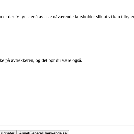
 er der. Vi ønsker å avlaste nåværende kursholder slik at vi kan tilby en
aske på avtrekkeren, og det bør du være også.
ligheter
Annet
Generell henvendelse