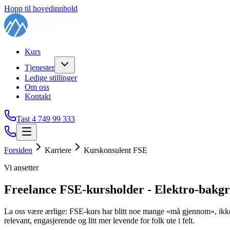
Hopp til hovedinnhold
Kurs
Tjenester
Ledige stillinger
Om oss
Kontakt
Tast 4
749 99 333
Forsiden
Karriere
Kurskonsulent FSE
Vi ansetter
Freelance FSE-kursholder - Elektro-bakg
La oss være ærlige: FSE-kurs har blitt noe mange «må gjennom», ikke n
relevant, engasjerende og litt mer levende for folk ute i felt.