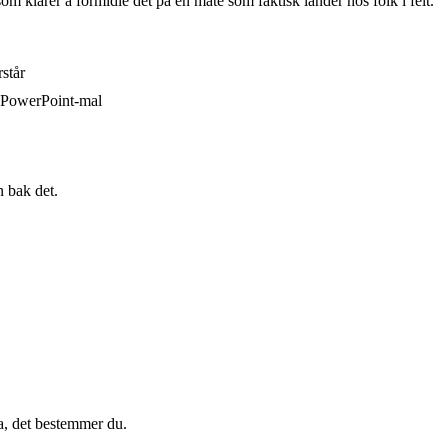
m klarer å formidle det på en måte som faktisk lander hos folk i felt.
rstår
n PowerPoint-mal
n bak det.
ka, det bestemmer du.