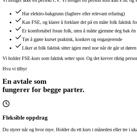
Vi trenger ikke en perfekt CV. Vi trenger en person som kan FSE og so
Har elektro-bakgrunn (fagbrev eller relevant erfaring)
Kan FSE, og klarer å forklare det på en måte folk faktisk fo
Er komfortabel foran folk, uten å måtte gjemme deg bak é
Tør å gjøre kurset praktisk, konkret og engasjerende
Liker at folk faktisk sitter igjen med noe når de går ut døren
Vi holder FSE-kurs som faktisk setter spor.
Og det krever riktig perso
Hva vi tilbyr
En avtale som
fungerer for begge parter.
Fleksible oppdrag
Du styrer når og hvor mye. Holder du ett kurs i måneden eller tre i u