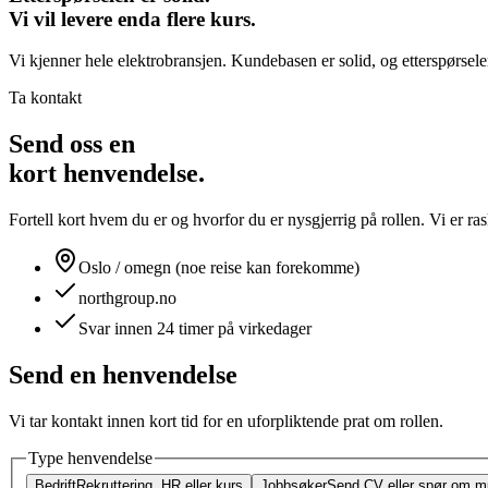
Vi vil levere enda flere kurs.
Vi kjenner hele elektrobransjen. Kundebasen er solid, og etterspørselen
Ta kontakt
Send oss en
kort henvendelse.
Fortell kort hvem du er og hvorfor du er nysgjerrig på rollen. Vi er r
Oslo / omegn (noe reise kan forekomme)
northgroup.no
Svar innen 24 timer på virkedager
Send en henvendelse
Vi tar kontakt innen kort tid for en uforpliktende prat om rollen.
Type henvendelse
Bedrift
Rekruttering, HR eller kurs
Jobbsøker
Send CV eller spør om mu