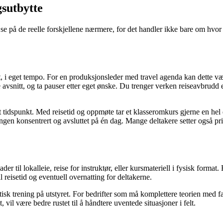
gsutbytte
ss se på de reelle forskjellene nærmere, for det handler ikke bare om hv
 i eget tempo. For en produksjonsleder med travel agenda kan dette vær
 avsnitt, og ta pauser etter eget ønske. Du trenger verken reiseavbrudd e
 tidspunkt. Med reisetid og oppmøte tar et klasseromkurs gjerne en hel 
ingen konsentrert og avsluttet på én dag. Mange deltakere setter også p
ader til lokalleie, reise for instruktør, eller kursmateriell i fysisk form
il reisetid og eventuell overnatting for deltakerne.
isk trening på utstyret. For bedrifter som må komplettere teorien med f
, vil være bedre rustet til å håndtere uventede situasjoner i felt.