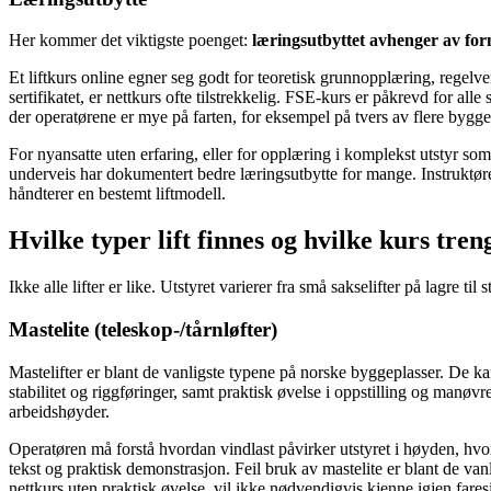
Her kommer det viktigste poenget:
læringsutbyttet avhenger av fo
Et liftkurs online egner seg godt for teoretisk grunnopplæring, regel
sertifikatet, er nettkurs ofte tilstrekkelig. FSE-kurs er påkrevd for al
der operatørene er mye på farten, for eksempel på tvers av flere bygge
For nyansatte uten erfaring, eller for opplæring i komplekst utstyr som 
underveis har dokumentert bedre læringsutbytte for mange. Instruktøren k
håndterer en bestemt liftmodell.
Hvilke typer lift finnes og hvilke kurs tre
Ikke alle lifter er like. Utstyret varierer fra små sakselifter på lagre t
Mastelite (teleskop-/tårnløfter)
Mastelifter er blant de vanligste typene på norske byggeplasser. De kan
stabilitet og riggføringer, samt praktisk øvelse i oppstilling og manø
arbeidshøyder.
Operatøren må forstå hvordan vindlast påvirker utstyret i høyden, hvo
tekst og praktisk demonstrasjon. Feil bruk av mastelite er blant de van
nettkurs uten praktisk øvelse, vil ikke nødvendigvis kjenne igjen faresig