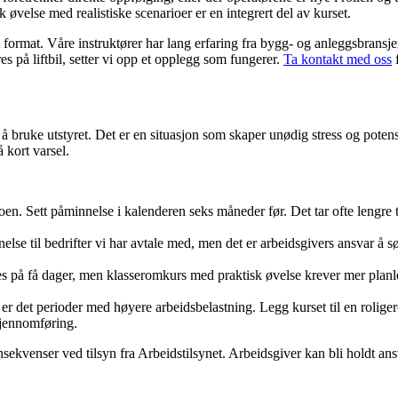
k øvelse med realistiske scenarioer er en integrert del av kurset.
ormat. Våre instruktører har lang erfaring fra bygg- og anleggsbransjen,
res på liftbil, setter vi opp et opplegg som fungerer.
Ta kontakt med oss
f
 bruke utstyret. Det er en situasjon som skaper unødig stress og potensielt
 kort varsel.
oen. Sett påminnelse i kalenderen seks måneder før. Det tar ofte lengre t
 til bedrifter vi har avtale med, men det er arbeidsgivers ansvar å sørg
på få dager, men klasseromkurs med praktisk øvelse krever mer planleggin
r det perioder med høyere arbeidsbelastning. Legg kurset til en rolige
gjennomføring.
kvenser ved tilsyn fra Arbeidstilsynet. Arbeidsgiver kan bli holdt ansvarl