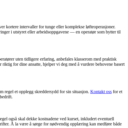
er kortere intervaller for tunge eller komplekse løfteoperasjoner.
ringer i utstyret eller arbeidsoppgavene — en operatør som bytter til
peratører uten tidligere erfaring, anbefales klasserom med praktisk
r riktig for dine ansatte, hjelper vi deg med å vurdere behovene basert
om regel et opplegg skreddersydd for sin situasjon.
Kontakt oss
for et
bedrift.
regel også skal dekke kostnadene ved kurset, inkludert eventuell
rskrifter. Å la være å sørge for nødvendig opplæring kan medføre både