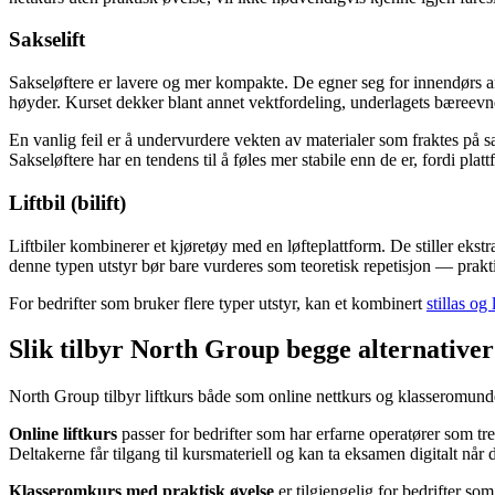
Sakselift
Sakseløftere er lavere og mer kompakte. De egner seg for innendørs arb
høyder. Kurset dekker blant annet vektfordeling, underlagets bæreevne
En vanlig feil er å undervurdere vekten av materialer som fraktes på s
Sakseløftere har en tendens til å føles mer stabile enn de er, fordi pla
Liftbil (bilift)
Liftbiler kombinerer et kjøretøy med en løfteplattform. De stiller ekstr
denne typen utstyr bør bare vurderes som teoretisk repetisjon — prakti
For bedrifter som bruker flere typer utstyr, kan et kombinert
stillas og 
Slik tilbyr North Group begge alternativer
North Group tilbyr liftkurs både som online nettkurs og klasseromunder
Online liftkurs
passer for bedrifter som har erfarne operatører som tr
Deltakerne får tilgang til kursmateriell og kan ta eksamen digitalt når
Klasseromkurs med praktisk øvelse
er tilgjengelig for bedrifter so