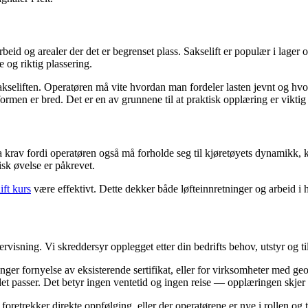
eid og arealer der det er begrenset plass. Sakselift er populær i lager 
 og riktig plassering.
akseliften. Operatøren må vite hvordan man fordeler lasten jevnt og hvo
ttformen er bred. Det er en av grunnene til at praktisk opplæring er vikt
a krav fordi operatøren også må forholde seg til kjøretøyets dynamikk, kj
sk øvelse er påkrevet.
lift kurs
være effektivt. Dette dekker både løfteinnretninger og arbeid i
visning. Vi skreddersyr opplegget etter din bedrifts behov, utstyr og ti
enger fornyelse av eksisterende sertifikat, eller for virksomheter med ge
 det passer. Det betyr ingen ventetid og ingen reise — opplæringen skjer
m foretrekker direkte oppfølging, eller der operatørene er nye i rollen o