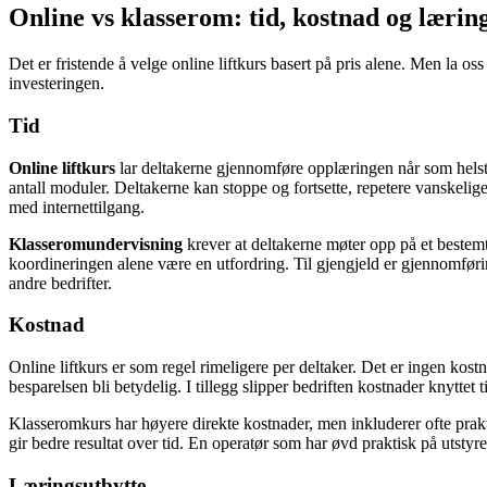
Online vs klasserom: tid, kostnad og lærin
Det er fristende å velge online liftkurs basert på pris alene. Men la o
investeringen.
Tid
Online liftkurs
lar deltakerne gjennomføre opplæringen når som helst,
antall moduler. Deltakerne kan stoppe og fortsette, repetere vanskelige
med internettilgang.
Klasseromundervisning
krever at deltakerne møter opp på et bestemt
koordineringen alene være en utfordring. Til gjengjeld er gjennomfør
andre bedrifter.
Kostnad
Online liftkurs er som regel rimeligere per deltaker. Det er ingen kostn
besparelsen bli betydelig. I tillegg slipper bedriften kostnader knyttet t
Klasseromkurs har høyere direkte kostnader, men inkluderer ofte prakt
gir bedre resultat over tid. En operatør som har øvd praktisk på utstyret
Læringsutbytte