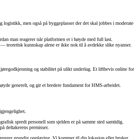
og logistikk, men også på byggeplasser der det skal jobbes i moderate
rdan man reagerer når platformen er i høyde med full last.
ig — teoretisk kunnskap alene er ikke nok til å avdekke slike nyanser.
øregodkjenning og stabilitet på ulikt underlag. Et liftbevis online for
 høyde generelt, og gir et bredere fundament for HMS-arbeidet.
lgjengelighet.
ografisk spredt personell som sjelden er på samme sted samtidig.
 på deltakerens premisser.
g trenger grundig opplæring. Vi kommer til din lokasjon eller bruker