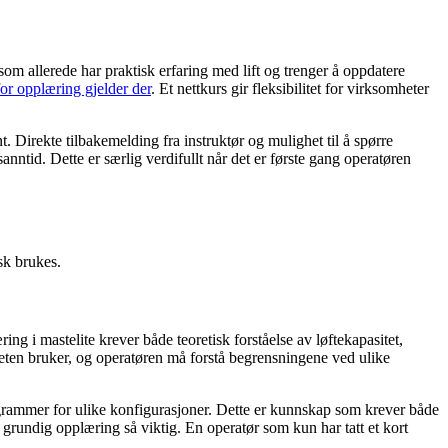
om allerede har praktisk erfaring med lift og trenger å oppdatere
r opplæring gjelder der
. Et nettkurs gir fleksibilitet for virksomheter
t. Direkte tilbakemelding fra instruktør og mulighet til å spørre
anntid. Dette er særlig verdifullt når det er første gang operatøren
isk brukes.
ng i mastelite krever både teoretisk forståelse av løftekapasitet,
mheten bruker, og operatøren må forstå begrensningene ved ulike
iagrammer for ulike konfigurasjoner. Dette er kunnskap som krever både
r grundig opplæring så viktig. En operatør som kun har tatt et kort