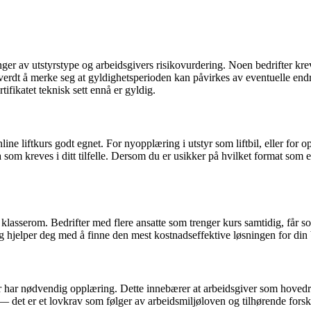
nger av utstyrstype og arbeidsgivers risikovurdering. Noen bedrifter krev
å verdt å merke seg at gyldighetsperioden kan påvirkes av eventuelle end
ifikatet teknisk sett ennå er gyldig.
ne liftkurs godt egnet. For nyopplæring i utstyr som liftbil, eller for o
som kreves i ditt tilfelle. Dersom du er usikker på hvilket format som e
r klasserom. Bedrifter med flere ansatte som trenger kurs samtidig, får s
 og hjelper deg med å finne den mest kostnadseffektive løsningen for din 
nger har nødvendig opplæring. Dette innebærer at arbeidsgiver som hoved
se — det er et lovkrav som følger av arbeidsmiljøloven og tilhørende fo