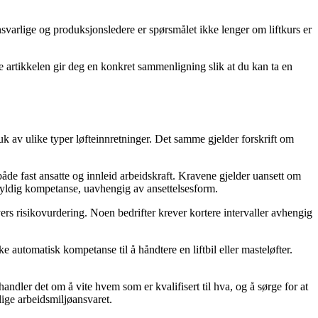
varlige og produksjonsledere er spørsmålet ikke lenger om liftkurs er
ne artikkelen gir deg en konkret sammenligning slik at du kan ta en
bruk av ulike typer løfteinnretninger. Det samme gjelder forskrift om
åde fast ansatte og innleid arbeidskraft. Kravene gjelder uansett om
r gyldig kompetanse, uavhengig av ansettelsesform.
vers risikovurdering. Noen bedrifter krever kortere intervaller avhengig
ke automatisk kompetanse til å håndtere en liftbil eller masteløfter.
dler det om å vite hvem som er kvalifisert til hva, og å sørge for at
lige arbeidsmiljøansvaret.