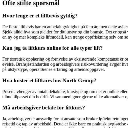
Ofte stilte spørsmål
Hvor lenge er et liftbevis gyldig?
De fleste liftbevis har en anbefalt gyldighet på fem år, men dette avhe
Sjekk alltid hva som gjelder for ditt utstyr og din bransje. Det er ogs
en ny og mer kompleks liftmodell, kan trenge oppfriskning selv om sert
Kan jeg ta liftkurs online for alle typer lift?
For teoretisk opplæring og fornyelse av eksisterende kompetanse er onli
øvelse. Bransjestandarden og arbeidsgivers risikovurdering avgjør hva 
på utstyrstype, operatørenes erfaring og arbeidsoppgaver.
Hva koster et liftkurs hos North Group?
Prisen avhenger av antall deltakere, kurstype og om det er online elle
tilbud tilpasset din bedrift. Vi sammenligner gjerne ulike alternativer
Må arbeidsgiver betale for liftkurs?
Ja, arbeidsgiver er ansvarlig for at ansatte som bruker løfteinnretni
reisetid og tap av arbeidstid. Dette er ikke bare en praktisk avgjørel