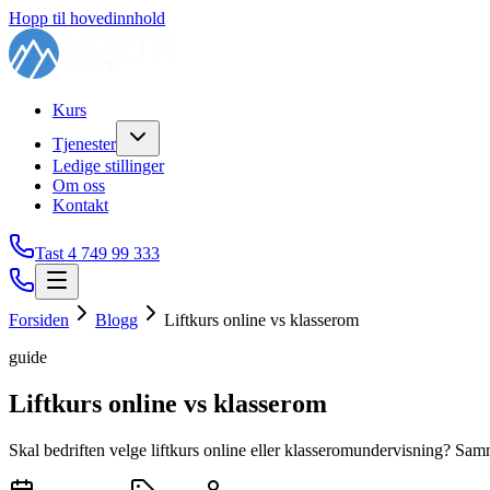
Hopp til hovedinnhold
Kurs
Tjenester
Ledige stillinger
Om oss
Kontakt
Tast 4
749 99 333
Forsiden
Blogg
Liftkurs online vs klasserom
guide
Liftkurs online vs klasserom
Skal bedriften velge liftkurs online eller klasseromundervisning? Samm