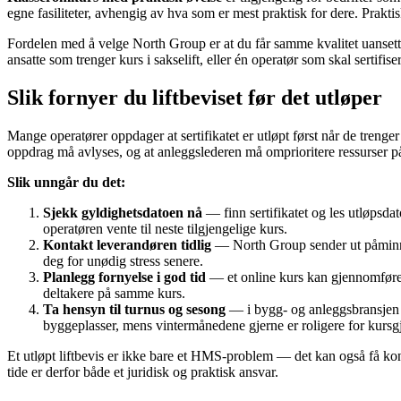
egne fasiliteter, avhengig av hva som er mest praktisk for dere. Praktis
Fordelen med å velge North Group er at du får samme kvalitet uansett f
ansatte som trenger kurs i sakselift, eller én operatør som skal sertifise
Slik fornyer du liftbeviset før det utløper
Mange operatører oppdager at sertifikatet er utløpt først når de trenger å
oppdrag må avlyses, og at anleggslederen må omprioritere ressurser på
Slik unngår du det:
Sjekk gyldighetsdatoen nå
— finn sertifikatet og les utløpsdat
operatøren vente til neste tilgjengelige kurs.
Kontakt leverandøren tidlig
— North Group sender ut påminnelse
deg for unødig stress senere.
Planlegg fornyelse i god tid
— et online kurs kan gjennomføres 
deltakere på samme kurs.
Ta hensyn til turnus og sesong
— i bygg- og anleggsbransjen e
byggeplasser, mens vintermånedene gjerne er roligere for kurs
Et utløpt liftbevis er ikke bare et HMS-problem — det kan også få konse
tide er derfor både et juridisk og praktisk ansvar.