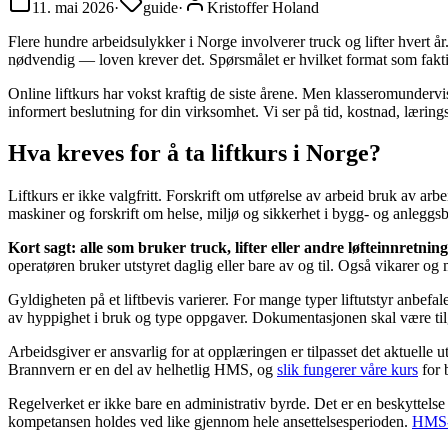
11. mai 2026
·
guide
·
Kristoffer Holand
Flere hundre arbeidsulykker i Norge involverer truck og lifter hvert
nødvendig — loven krever det. Spørsmålet er hvilket format som faktisk
Online liftkurs har vokst kraftig de siste årene. Men klasseromundervis
informert beslutning for din virksomhet. Vi ser på tid, kostnad, lærin
Hva kreves for å ta liftkurs i Norge?
Liftkurs er ikke valgfritt. Forskrift om utførelse av arbeid bruk av arbe
maskiner og forskrift om helse, miljø og sikkerhet i bygg- og anleggsb
Kort sagt: alle som bruker truck, lifter eller andre løfteinnret
operatøren bruker utstyret daglig eller bare av og til. Også vikarer og
Gyldigheten på et liftbevis varierer. For mange typer liftutstyr anbefa
av hyppighet i bruk og type oppgaver. Dokumentasjonen skal være tilgj
Arbeidsgiver er ansvarlig for at opplæringen er tilpasset det aktuelle ut
Brannvern er en del av helhetlig HMS, og
slik fungerer våre kurs
for 
Regelverket er ikke bare en administrativ byrde. Det er en beskyttels
kompetansen holdes ved like gjennom hele ansettelsesperioden.
HMS-k