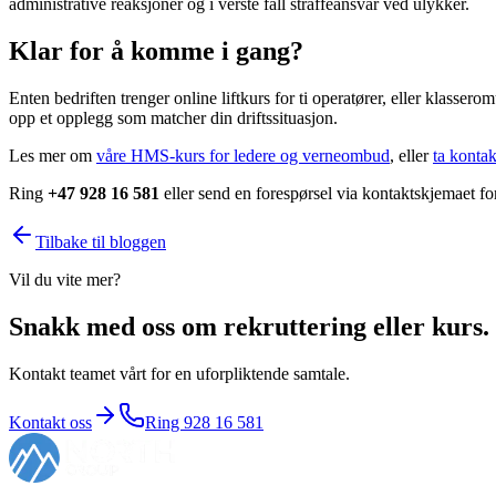
administrative reaksjoner og i verste fall straffeansvar ved ulykker.
Klar for å komme i gang?
Enten bedriften trenger online liftkurs for ti operatører, eller klasse
opp et opplegg som matcher din driftssituasjon.
Les mer om
våre HMS-kurs for ledere og verneombud
, eller
ta kontak
Ring
+47 928 16 581
eller send en forespørsel via kontaktskjemaet f
Tilbake til bloggen
Vil du vite mer?
Snakk med oss om rekruttering eller kurs.
Kontakt teamet vårt for en uforpliktende samtale.
Kontakt oss
Ring
928 16 581