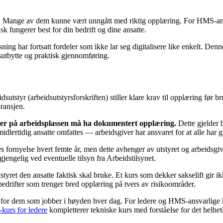
 år. Mange av dem kunne vært unngått med riktig opplæring. For HMS-ans
 fungerer best for din bedrift og dine ansatte.
ning har fortsatt fordeler som ikke lar seg digitalisere like enkelt. Den
gsutbytte og praktisk gjennomføring.
idsutstyr (arbeidsutstyrsforskriften) stiller klare krav til opplæring før 
ransjen.
ninger på arbeidsplassen må ha dokumentert opplæring.
Dette gjelder b
 midlertidig ansatte omfattes — arbeidsgiver har ansvaret for at alle ha
les fornyelse hvert femte år, men dette avhenger av utstyret og arbeidsgi
engelig ved eventuelle tilsyn fra Arbeidstilsynet.
styret den ansatte faktisk skal bruke. Et kurs som dekker sakselift gir ik
bedrifter som trenger bred opplæring på tvers av risikoområder.
e for dem som jobber i høyden hver dag. For ledere og HMS-ansvarlige han
urs for ledere
kompletterer tekniske kurs med forståelse for det helhet