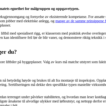
rmatets egnethet for målgruppen og oppgavetypen.
verksgjennomgang og fornyelse av eksisterende kompetanse. For ansatte s
le som jobber med elektriske anlegg, og
mange av de samme prinsippene fo
plasser.
liftbil med spesialisert rigg, er klasserom med praktisk øvelse overlegen
an identifisere feil før de blir vaner, og demonstrere riktig teknikk i s
nger du?
il store liftbiler på byggeplasser. Valg av kurs må matche utstyret som fakt
 nå betydelig høyde og brukes til alt fra montasje til inspeksjon. Opplæri
vrering. Sertifiseringen må dekke den spesifikke typen mastelite virkso
rdan terrenget under påvirker stabiliteten, og hvordan man leser lastd
ligste årsakene til alvorlige ulykker med løfteutstyr, og nettopp derfor e
naler i felt.